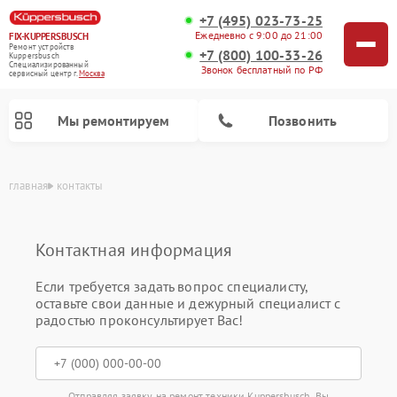
+7 (495) 023-73-25
Ежедневно с 9:00 до 21:00
FIX-KUPPERSBUSCH
Ремонт устройств
+7 (800) 100-33-26
Kuppersbusch
Специализированный
Звонок бесплатный по РФ
cервисный центр г.
Москва
Мы ремонтируем
Позвонить
главная
контакты
Контактная информация
Если требуется задать вопрос специалисту,
оставьте свои данные и дежурный специалист с
радостью проконсультирует Вас!
Ремонт кофемашин Kuppersbusch
Ремонт посудомоечных машин Kuppersbusch
Ремонт микроволновых печей Kuppersbusch
Ремонт холодильников Kuppersbusch
Ремонт сушильных машин Kuppersbusch
Ремонт стиральных машин Kuppersbusch
Ремонт варочных панелей Kuppersbusch
Ремонт духовых шкафов Kuppersbusch
Ремонт морозильных камер Kuppersbusch
Ремонт промышленных вакуумных упаковщиков Kuppersbusch
Отправляя заявку на ремонт техники Kuppersbusch, Вы