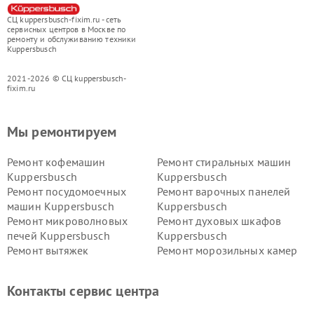
СЦ kuppersbusch-fixim.ru - сеть
сервисных центров в Москве по
ремонту и обслуживанию техники
Kuppersbusch
2021-2026 © СЦ kuppersbusch-
fixim.ru
Мы ремонтируем
Ремонт кофемашин
Ремонт стиральных машин
Kuppersbusch
Kuppersbusch
Ремонт посудомоечных
Ремонт варочных панелей
машин Kuppersbusch
Kuppersbusch
Ремонт микроволновых
Ремонт духовых шкафов
печей Kuppersbusch
Kuppersbusch
Ремонт вытяжек
Ремонт морозильных камер
Kuppersbusch
Kuppersbusch
Ремонт холодильников
Ремонт промышленных
Контакты сервис центра
Kuppersbusch
вакуумных упаковщиков
Kuppersbusch