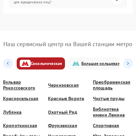
для юридических лиц?
Наш сервисный центр на Вашей станции метро
Сокольническая
Большая кольцевая
Бульвар
Преображенская
Черкизовская
Рокоссовского
площадь
Красносельская
Красные Ворота
Чистые пруды
Библиотека
Лубянка
Охотный Ряд
имени Ленина
Кропоткинская
Фрунзенская
Спортивная