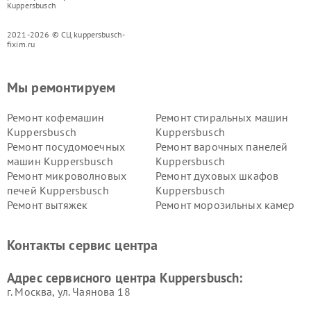
Kuppersbusch
2021-2026 © СЦ kuppersbusch-
fixim.ru
Мы ремонтируем
Ремонт кофемашин
Ремонт стиральных машин
Kuppersbusch
Kuppersbusch
Ремонт посудомоечных
Ремонт варочных панелей
машин Kuppersbusch
Kuppersbusch
Ремонт микроволновых
Ремонт духовых шкафов
печей Kuppersbusch
Kuppersbusch
Ремонт вытяжек
Ремонт морозильных камер
Kuppersbusch
Kuppersbusch
Ремонт холодильников
Ремонт промышленных
Контакты сервис центра
Kuppersbusch
вакуумных упаковщиков
Kuppersbusch
Адрес сервисного центра Kuppersbusch:
Ремонт сушильных машин Kuppersbusch
г. Москва, ул. Чаянова 18