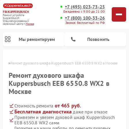
+7 (495) 023-73-25
Ежедневно с 9:00 до 21:00
FIX-KUPPERSBUSCH
Ремонт устройств
+7 (800) 100-33-26
Kuppersbusch
Специализированный
Звонок бесплатный по РФ
cервисный центр г.
Москва
Мы ремонтируем
Позвонить
оскве
Ремонт духового шкафа Kuppersbusch EEB 6550.8 WX2 в Москве
Ремонт духового шкафа
Kuppersbusch EEB 6550.8 WX2 в
Москве
от 465 руб.
Стоимость ремонта
Бесплатная диагностика
даже при отказе
Привезем и увезем духовой шкаф Kuppersbusch
Ремонт кофемашин Kuppersbusch
Ремонт посудомоечных машин Kuppersbusch
Ремонт микроволновых печей Kuppersbusch
Ремонт морозильных камер Kuppersbusch
Ремонт промышленных вакуумных упаковщиков Kuppersbusch
Ремонт стиральных машин Kuppersbusch
Ремонт варочных панелей Kuppersbusch
Ремонт холодильников Kuppersbusch
Ремонт сушильных машин Kuppersbusch
EEB 6550.8 WX2 сами
Гарантия на наши работы по ремонту духовых