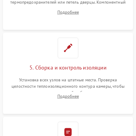
термопредохранителей или петель дверцы. Компонентный
ремонт электронного модуля управления, замена
Подробнее
выгоревших реле, восстановление контактов и замена
уплотнителя.
5. Сборка и контроль изоляции
Установка всех узлов на штатные места. Проверка
целостности теплоизоляционного контура камеры, чтобы
исключить перегрев кухонной мебели и потерю тепла.
Подробнее
Надежная фиксация клемм и сборка корпуса шкафа.