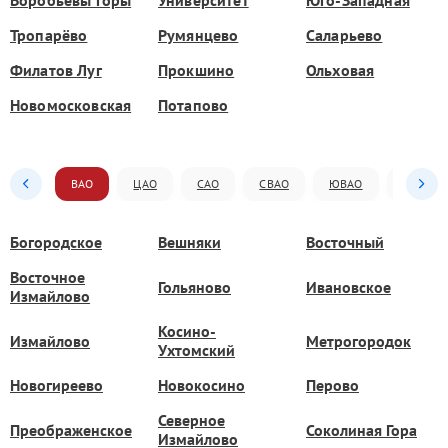
Воробьёвы горы
Университет
Юго-Западная
Тропарёво
Румянцево
Саларьево
Филатов Луг
Прокшино
Ольховая
Новомосковская
Потапово
ВАО
ЦАО
САО
СВАО
ЮВАО
ЮАО
Богородское
Вешняки
Восточный
Восточное
Гольяново
Ивановское
Измайлово
Косино-
Измайлово
Метрогородок
Ухтомский
Новогиреево
Новокосино
Перово
Северное
Преображенское
Соколиная Гора
Измайлово