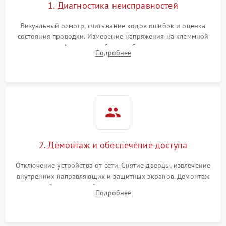
1. Диагностика неисправностей
Визуальный осмотр, считывание кодов ошибок и оценка
состояния проводки. Измерение напряжения на клеммной
колодке. Анализ жалоб на проблемы с нагревом,
Подробнее
конвекцией, панелью управления или блокировкой дверцы.
2. Демонтаж и обеспечение доступа
Отключение устройства от сети. Снятие дверцы, извлечение
внутренних направляющих и защитных экранов. Демонтаж
задней или верхней панели для прямого доступа к
Подробнее
нагревательным элементам, плате и вентиляторам.