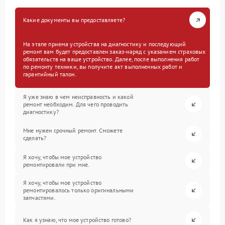
Какие документы вы предоставляете?
На этапе приема устройства на диагностику и последующий
ремонт вам будет предоставлен заказ-наряд с указанием страховых
обязательств на ваше устройство. Далее, после выполнения работ
по ремонту техники, вы получите акт выполненных работ и
гарантийный талон.
Я уже знаю в чем неисправность и какой
ремонт необходим. Для чего проводить
диагностику?
Мне нужен срочный ремонт. Сможете
сделать?
Я хочу, чтобы мое устройство
ремонтировали при мне.
Я хочу, чтобы мое устройство
ремонтировалось только оригинальными
запчастями.
Как я узнаю, что мое устройство готово?