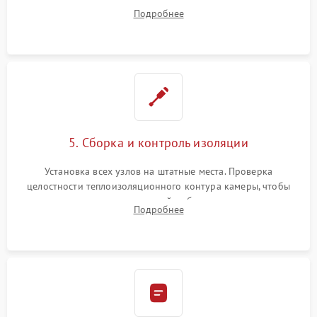
ремонт электронного модуля управления, замена
Подробнее
выгоревших реле, восстановление контактов и замена
уплотнителя.
5. Сборка и контроль изоляции
Установка всех узлов на штатные места. Проверка
целостности теплоизоляционного контура камеры, чтобы
исключить перегрев кухонной мебели и потерю тепла.
Подробнее
Надежная фиксация клемм и сборка корпуса шкафа.