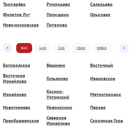
Тропарёво
Румянцево
Саларьево
Филатов Луг
Прокшино
Ольховая
Новомосковская
Потапово
ВАО
ЦАО
САО
СВАО
ЮВАО
ЮАО
Богородское
Вешняки
Восточный
Восточное
Гольяново
Ивановское
Измайлово
Косино-
Измайлово
Метрогородок
Ухтомский
Новогиреево
Новокосино
Перово
Северное
Преображенское
Соколиная Гора
Измайлово