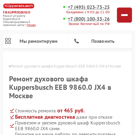
+7 (495) 023-73-25
Ежедневно с 9:00 до 21:00
FIX-KUPPERSBUSCH
Ремонт устройств
+7 (800) 100-33-26
Kuppersbusch
Специализированный
Звонок бесплатный по РФ
cервисный центр г.
Москва
Мы ремонтируем
Позвонить
оскве
Ремонт духового шкафа Kuppersbusch EEB 9860.0 JX4 в Москве
Ремонт духового шкафа
Kuppersbusch EEB 9860.0 JX4 в
Москве
от 465 руб.
Стоимость ремонта
Бесплатная диагностика
даже при отказе
Привезем и увезем духовой шкаф Kuppersbusch
Ремонт кофемашин Kuppersbusch
Ремонт посудомоечных машин Kuppersbusch
Ремонт микроволновых печей Kuppersbusch
Ремонт морозильных камер Kuppersbusch
Ремонт промышленных вакуумных упаковщиков Kuppersbusch
Ремонт стиральных машин Kuppersbusch
Ремонт варочных панелей Kuppersbusch
Ремонт холодильников Kuppersbusch
Ремонт сушильных машин Kuppersbusch
EEB 9860.0 JX4 сами
Гарантия на наши работы по ремонту духовых