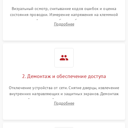
Визуальный осмотр, считывание кодов ошибок и оценка
состояния проводки. Измерение напряжения на клеммной
колодке. Анализ жалоб на проблемы с нагревом,
Подробнее
конвекцией, панелью управления или блокировкой дверцы.
2. Демонтаж и обеспечение доступа
Отключение устройства от сети. Снятие дверцы, извлечение
внутренних направляющих и защитных экранов. Демонтаж
задней или верхней панели для прямого доступа к
Подробнее
нагревательным элементам, плате и вентиляторам.