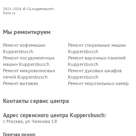
2021-2026 © СЦ kuppersbusch-
fixim.ru
Мы ремонтируем
Ремонт кофемашин
Ремонт стиральных машин
Kuppersbusch
Kuppersbusch
Ремонт посудомоечных
Ремонт варочных панелей
машин Kuppersbusch
Kuppersbusch
Ремонт микроволновых
Ремонт духовых шкафов
печей Kuppersbusch
Kuppersbusch
Ремонт вытяжек
Ремонт морозильных камер
Kuppersbusch
Kuppersbusch
Ремонт холодильников
Ремонт промышленных
Контакты сервис центра
Kuppersbusch
вакуумных упаковщиков
Kuppersbusch
Адрес сервисного центра Kuppersbusch:
Ремонт сушильных машин Kuppersbusch
г. Москва, ул. Чаянова 18
Горячая линия: