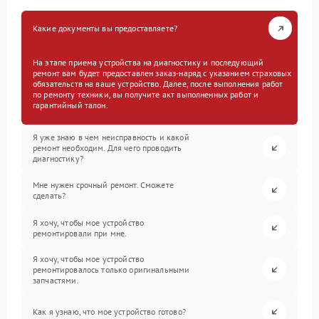
Какие документы вы предоставляете?
На этапе приема устройства на диагностику и последующий
ремонт вам будет предоставлен заказ-наряд с указанием страховых
обязательств на ваше устройство. Далее, после выполнения работ
по ремонту техники, вы получите акт выполненных работ и
гарантийный талон.
Я уже знаю в чем неисправность и какой
ремонт необходим. Для чего проводить
диагностику?
Мне нужен срочный ремонт. Сможете
сделать?
Я хочу, чтобы мое устройство
ремонтировали при мне.
Я хочу, чтобы мое устройство
ремонтировалось только оригинальными
запчастями.
Как я узнаю, что мое устройство готово?