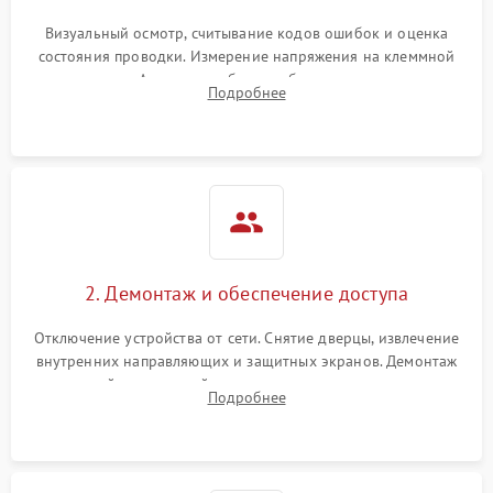
Визуальный осмотр, считывание кодов ошибок и оценка
состояния проводки. Измерение напряжения на клеммной
колодке. Анализ жалоб на проблемы с нагревом,
Подробнее
конвекцией, панелью управления или блокировкой дверцы.
2. Демонтаж и обеспечение доступа
Отключение устройства от сети. Снятие дверцы, извлечение
внутренних направляющих и защитных экранов. Демонтаж
задней или верхней панели для прямого доступа к
Подробнее
нагревательным элементам, плате и вентиляторам.