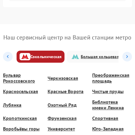
Наш сервисный центр на Вашей станции метро
Сокольническая
Большая кольцевая
Бульвар
Преображенская
Черкизовская
Рокоссовского
площадь
Красносельская
Красные Ворота
Чистые пруды
Библиотека
Лубянка
Охотный Ряд
имени Ленина
Кропоткинская
Фрунзенская
Спортивная
Воробьёвы горы
Университет
Юго-Западная