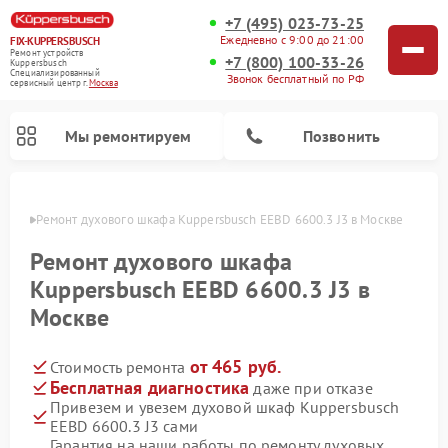
+7 (495) 023-73-25
Ежедневно с 9:00 до 21:00
FIX-KUPPERSBUSCH
Ремонт устройств
+7 (800) 100-33-26
Kuppersbusch
Специализированный
Звонок бесплатный по РФ
cервисный центр г.
Москва
Мы ремонтируем
Позвонить
оскве
Ремонт духового шкафа Kuppersbusch EEBD 6600.3 J3 в Москве
Ремонт духового шкафа
Kuppersbusch EEBD 6600.3 J3 в
Москве
от 465 руб.
Стоимость ремонта
Бесплатная диагностика
даже при отказе
Привезем и увезем духовой шкаф Kuppersbusch
Ремонт кофемашин Kuppersbusch
Ремонт посудомоечных машин Kuppersbusch
Ремонт микроволновых печей Kuppersbusch
Ремонт морозильных камер Kuppersbusch
Ремонт промышленных вакуумных упаковщиков Kuppersbusch
Ремонт стиральных машин Kuppersbusch
Ремонт варочных панелей Kuppersbusch
Ремонт холодильников Kuppersbusch
Ремонт сушильных машин Kuppersbusch
EEBD 6600.3 J3 сами
Гарантия на наши работы по ремонту духовых