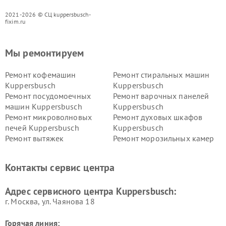
2021-2026 © СЦ kuppersbusch-
fixim.ru
Мы ремонтируем
Ремонт кофемашин
Ремонт стиральных машин
Kuppersbusch
Kuppersbusch
Ремонт посудомоечных
Ремонт варочных панелей
машин Kuppersbusch
Kuppersbusch
Ремонт микроволновых
Ремонт духовых шкафов
печей Kuppersbusch
Kuppersbusch
Ремонт вытяжек
Ремонт морозильных камер
Kuppersbusch
Kuppersbusch
Ремонт холодильников
Ремонт промышленных
Контакты сервис центра
Kuppersbusch
вакуумных упаковщиков
Kuppersbusch
Адрес сервисного центра Kuppersbusch:
Ремонт сушильных машин Kuppersbusch
г. Москва, ул. Чаянова 18
Горячая линия: