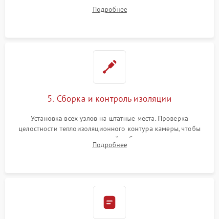
ремонт электронного модуля управления, замена
Подробнее
выгоревших реле, восстановление контактов и замена
уплотнителя.
5. Сборка и контроль изоляции
Установка всех узлов на штатные места. Проверка
целостности теплоизоляционного контура камеры, чтобы
исключить перегрев кухонной мебели и потерю тепла.
Подробнее
Надежная фиксация клемм и сборка корпуса шкафа.