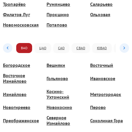
Тропарёво
Румянцево
Саларьево
Филатов Луг
Прокшино
Ольховая
Новомосковская
Потапово
ВАО
ЦАО
САО
СВАО
ЮВАО
ЮАО
Богородское
Вешняки
Восточный
Восточное
Гольяново
Ивановское
Измайлово
Косино-
Измайлово
Метрогородок
Ухтомский
Новогиреево
Новокосино
Перово
Северное
Преображенское
Соколиная Гора
Измайлово