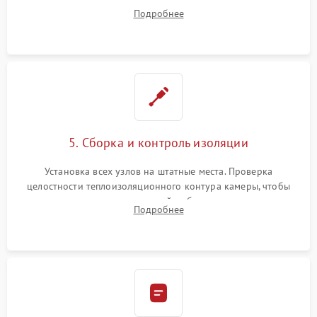
ремонт электронного модуля управления, замена
Подробнее
выгоревших реле, восстановление контактов и замена
уплотнителя.
5. Сборка и контроль изоляции
Установка всех узлов на штатные места. Проверка
целостности теплоизоляционного контура камеры, чтобы
исключить перегрев кухонной мебели и потерю тепла.
Подробнее
Надежная фиксация клемм и сборка корпуса шкафа.