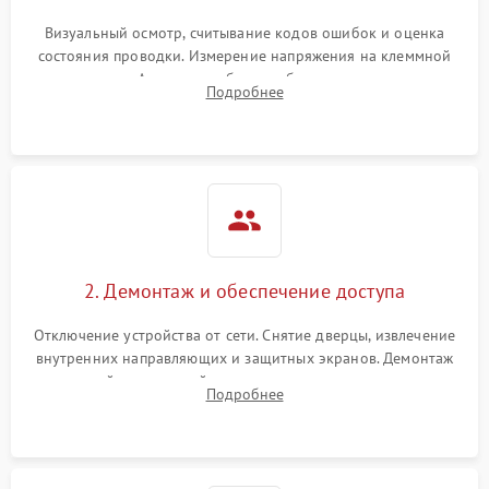
Визуальный осмотр, считывание кодов ошибок и оценка
состояния проводки. Измерение напряжения на клеммной
колодке. Анализ жалоб на проблемы с нагревом,
Подробнее
конвекцией, панелью управления или блокировкой дверцы.
2. Демонтаж и обеспечение доступа
Отключение устройства от сети. Снятие дверцы, извлечение
внутренних направляющих и защитных экранов. Демонтаж
задней или верхней панели для прямого доступа к
Подробнее
нагревательным элементам, плате и вентиляторам.