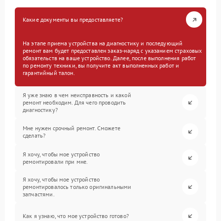
Какие документы вы предоставляете?
На этапе приема устройства на диагностику и последующий
ремонт вам будет предоставлен заказ-наряд с указанием страховых
обязательств на ваше устройство. Далее, после выполнения работ
по ремонту техники, вы получите акт выполненных работ и
гарантийный талон.
Я уже знаю в чем неисправность и какой
ремонт необходим. Для чего проводить
диагностику?
Мне нужен срочный ремонт. Сможете
сделать?
Я хочу, чтобы мое устройство
ремонтировали при мне.
Я хочу, чтобы мое устройство
ремонтировалось только оригинальными
запчастями.
Как я узнаю, что мое устройство готово?