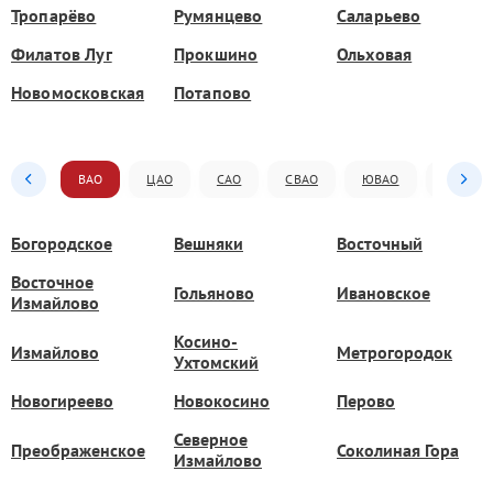
Тропарёво
Румянцево
Саларьево
Филатов Луг
Прокшино
Ольховая
Новомосковская
Потапово
ВАО
ЦАО
САО
СВАО
ЮВАО
ЮАО
Богородское
Вешняки
Восточный
Восточное
Гольяново
Ивановское
Измайлово
Косино-
Измайлово
Метрогородок
Ухтомский
Новогиреево
Новокосино
Перово
Северное
Преображенское
Соколиная Гора
Измайлово