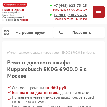
+7 (495) 023-73-25
Ежедневно с 9:00 до 21:00
FIX-KUPPERSBUSCH
Ремонт устройств
+7 (800) 100-33-26
Kuppersbusch
Специализированный
Звонок бесплатный по РФ
cервисный центр г.
Москва
Мы ремонтируем
Позвонить
оскве
Ремонт духового шкафа Kuppersbusch EKDG 6900.0 E в Москве
Ремонт духового шкафа
Kuppersbusch EKDG 6900.0 E в
Москве
от 460 руб.
Стоимость ремонта
Бесплатная диагностика
даже при отказе
Привезем и увезем духовой шкаф Kuppersbusch
Ремонт кофемашин Kuppersbusch
Ремонт посудомоечных машин Kuppersbusch
Ремонт микроволновых печей Kuppersbusch
Ремонт морозильных камер Kuppersbusch
Ремонт промышленных вакуумных упаковщиков Kuppersbusch
Ремонт стиральных машин Kuppersbusch
Ремонт варочных панелей Kuppersbusch
Ремонт холодильников Kuppersbusch
Ремонт сушильных машин Kuppersbusch
EKDG 6900.0 E сами
Гарантия на наши работы по ремонту духовых