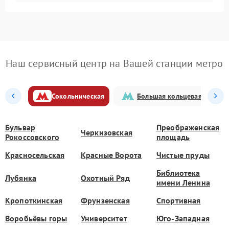
Наш сервисный центр на Вашей станции метро
Сокольническая
Большая кольцевая
Бульвар
Преображенская
Черкизовская
Рокоссовского
площадь
Красносельская
Красные Ворота
Чистые пруды
Библиотека
Лубянка
Охотный Ряд
имени Ленина
Кропоткинская
Фрунзенская
Спортивная
Воробьёвы горы
Университет
Юго-Западная