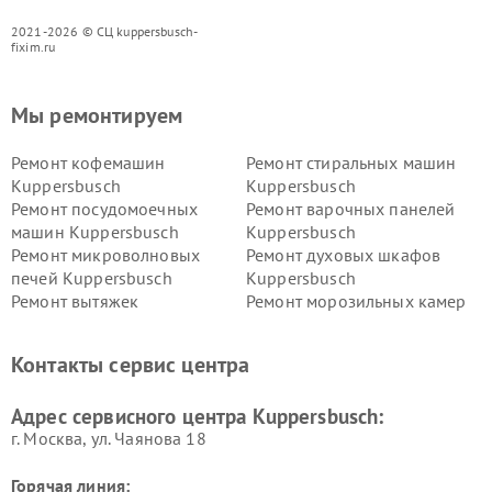
2021-2026 © СЦ kuppersbusch-
fixim.ru
Мы ремонтируем
Ремонт кофемашин
Ремонт стиральных машин
Kuppersbusch
Kuppersbusch
Ремонт посудомоечных
Ремонт варочных панелей
машин Kuppersbusch
Kuppersbusch
Ремонт микроволновых
Ремонт духовых шкафов
печей Kuppersbusch
Kuppersbusch
Ремонт вытяжек
Ремонт морозильных камер
Kuppersbusch
Kuppersbusch
Ремонт холодильников
Ремонт промышленных
Контакты сервис центра
Kuppersbusch
вакуумных упаковщиков
Kuppersbusch
Адрес сервисного центра Kuppersbusch:
Ремонт сушильных машин Kuppersbusch
г. Москва, ул. Чаянова 18
Горячая линия: