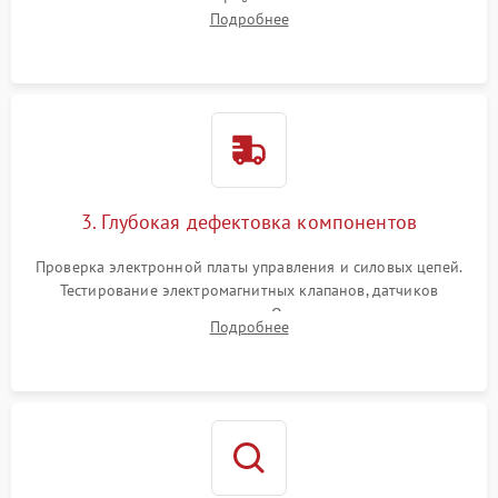
внутренних узлов от кофейных масел, жмыха и накипи.
Подробнее
Промывка дренажных каналов и фильтров с использованием
специализированной химии.
3. Глубокая дефектовка компонентов
Проверка электронной платы управления и силовых цепей.
Тестирование электромагнитных клапанов, датчиков
температуры и расходомера. Оценка степени износа
Подробнее
жерновов кофемолки, уплотнительных колец гидросистемы
и шестерней редуктора.