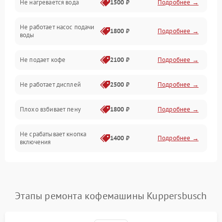
Не нагревается вода
1500 ₽
Подробнее →
Включение и работа
Не работает насос подачи
Проблемы с водой
1800 ₽
Подробнее →
воды
Проблемы с капучинатором и паром
Не подает кофе
2100 ₽
Подробнее →
Управление и электроника
Не работает дисплей
2500 ₽
Подробнее →
Программное обеспечение
Плохо взбивает пену
1800 ₽
Подробнее →
Не срабатывает кнопка
1400 ₽
Подробнее →
включения
Запах гари при работе
1800 ₽
Подробнее →
Постоянные сбои в работе
1500 ₽
Подробнее →
Этапы ремонта кофемашины Kuppersbusch