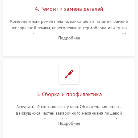
4. Ремонт и замена деталей
Компонентный ремонт платы, пайка цепей питания. Замена
неисправной помпы, перегоревшего термоблока или тупых
жерновов. Установка новых силиконовых уплотнителей (O-
Подробнее
ring) и тефлоновых трубок для надежного устранения
протечек.
5. Сборка и профилактика
Аккуратный монтаж всех узлов. Обязательная смазка
движущихся частей заварочного механизма пищевой
силиконовой смазкой. Проведение программной
Подробнее
декальцинации и очистки системы от кофейных масел.
Надежная фиксация всех соединений.