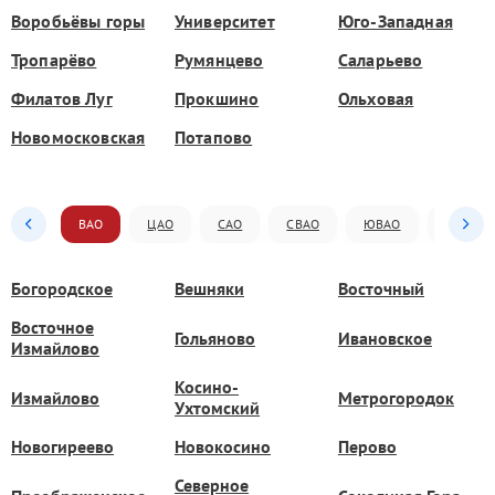
Воробьёвы горы
Университет
Юго-Западная
Тропарёво
Румянцево
Саларьево
Филатов Луг
Прокшино
Ольховая
Новомосковская
Потапово
ВАО
ЦАО
САО
СВАО
ЮВАО
ЮАО
Богородское
Вешняки
Восточный
Восточное
Гольяново
Ивановское
Измайлово
Косино-
Измайлово
Метрогородок
Ухтомский
Новогиреево
Новокосино
Перово
Северное