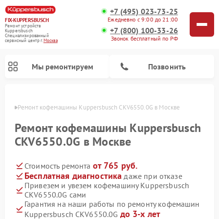
+7 (495) 023-73-25
Ежедневно с 9:00 до 21:00
FIX-KUPPERSBUSCH
Ремонт устройств
+7 (800) 100-33-26
Kuppersbusch
Специализированный
Звонок бесплатный по РФ
cервисный центр г.
Москва
Мы ремонтируем
Позвонить
оскве
Ремонт кофемашины Kuppersbusch CKV6550.0G в Москве
Ремонт кофемашины Kuppersbusch
CKV6550.0G в Москве
от 765 руб.
Стоимость ремонта
Бесплатная диагностика
даже при отказе
Привезем и увезем кофемашину Kuppersbusch
CKV6550.0G сами
Ремонт стиральных машин Kuppersbusch
Ремонт варочных панелей Kuppersbusch
Ремонт духовых шкафов Kuppersbusch
Ремонт морозильных камер Kuppersbusch
Ремонт промышленных вакуумных упаковщиков Kuppersbusch
Ремонт посудомоечных машин Kuppersbusch
Ремонт микроволновых печей Kuppersbusch
Ремонт холодильников Kuppersbusch
Ремонт сушильных машин Kuppersbusch
Гарантия на наши работы по ремонту кофемашин
до 3-х лет
Kuppersbusch CKV6550.0G