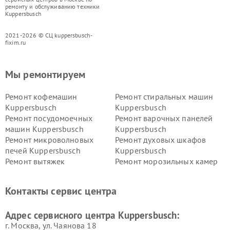
ремонту и обслуживанию техники
Kuppersbusch
2021-2026 © СЦ kuppersbusch-
fixim.ru
Мы ремонтируем
Ремонт кофемашин
Ремонт стиральных машин
Kuppersbusch
Kuppersbusch
Ремонт посудомоечных
Ремонт варочных панелей
машин Kuppersbusch
Kuppersbusch
Ремонт микроволновых
Ремонт духовых шкафов
печей Kuppersbusch
Kuppersbusch
Ремонт вытяжек
Ремонт морозильных камер
Kuppersbusch
Kuppersbusch
Ремонт холодильников
Ремонт промышленных
Контакты сервис центра
Kuppersbusch
вакуумных упаковщиков
Kuppersbusch
Адрес сервисного центра Kuppersbusch:
Ремонт сушильных машин Kuppersbusch
г. Москва, ул. Чаянова 18