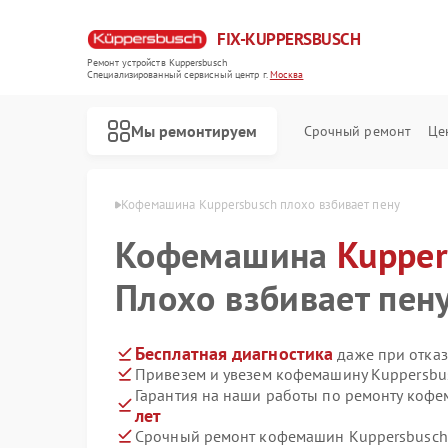
FIX-KUPPERSBUSCH
Ремонт устройств Kuppersbusch
Специализированный cервисный центр г.
Москва
Мы ремонтируем
Срочный ремонт
Це
persbusch в Москве
Кофемашина Kuppersbusch плохо взбивает пену
Кофемашина
Kupper
Плохо взбивает пен
Бесплатная диагностика
даже при отказ
Привезем и увезем кофемашину Kuppersbu
Гарантия на наши работы по ремонту коф
лет
Срочный ремонт кофемашин Kuppersbusch 
Ремонт стиральных машин Kuppersbusch
Ремонт посудомоечных машин Kuppersbusch
Ремонт варочных панелей Kuppersbusch
Ремонт микроволновых печей Kuppersbusch
Ремонт духовых шкафов Kuppersbusch
Ремонт вытяжек Kuppersbusch
Ремонт морозильных камер Kuppersbusch
Ремонт холодильников Kuppersbusch
Ремонт промышленных вакуумных упаковщиков Kuppersbusch
Ремонт сушильных машин Kuppersbusch