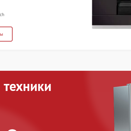
ch
ны
 техники