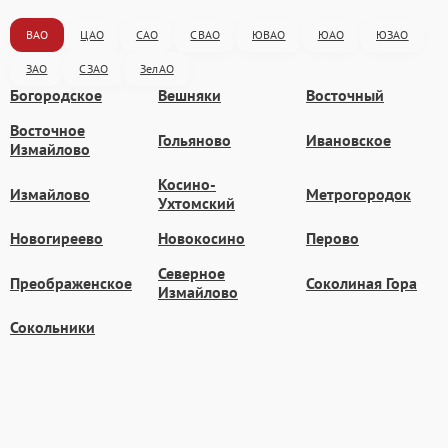
ВАО
ЦАО
САО
СВАО
ЮВАО
ЮАО
ЮЗАО
ЗАО
СЗАО
ЗелАО
Богородское
Вешняки
Восточный
Восточное
Гольяново
Ивановское
Измайлово
Косино-
Измайлово
Метрогородок
Ухтомский
Новогиреево
Новокосино
Перово
Северное
Преображенское
Соколиная Гора
Измайлово
Сокольники