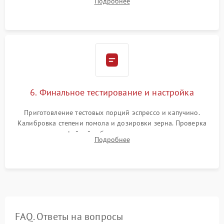
Подробнее
декальцинации и очистки системы от кофейных масел.
Надежная фиксация всех соединений.
6. Финальное тестирование и настройка
Приготовление тестовых порций эспрессо и капучино.
Калибровка степени помола и дозировки зерна. Проверка
плотности кофейной таблетки, температуры напитка и
Подробнее
качества молочной пены. Контроль отсутствия посторонних
шумов и протечек.
FAQ. Ответы на вопросы