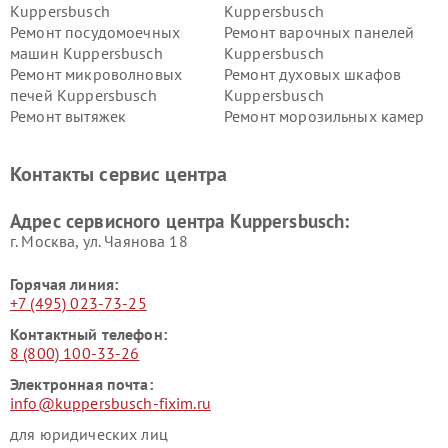
Kuppersbusch
Kuppersbusch
Ремонт посудомоечных
Ремонт варочных панелей
машин Kuppersbusch
Kuppersbusch
Ремонт микроволновых
Ремонт духовых шкафов
печей Kuppersbusch
Kuppersbusch
Ремонт вытяжек
Ремонт морозильных камер
Kuppersbusch
Kuppersbusch
Ремонт холодильников
Ремонт промышленных
Контакты сервис центра
Kuppersbusch
вакуумных упаковщиков
Kuppersbusch
Адрес сервисного центра Kuppersbusch:
Ремонт сушильных машин Kuppersbusch
г. Москва, ул. Чаянова 18
Горячая линия:
+7 (495) 023-73-25
Контактный телефон:
8 (800) 100-33-26
Электронная почта:
info@kuppersbusch-fixim.ru
для юридических лиц