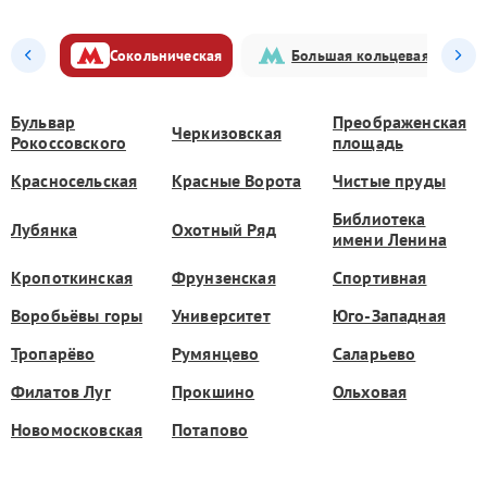
Сокольническая
Большая кольцевая
Бульвар
Преображенская
Черкизовская
Рокоссовского
площадь
Красносельская
Красные Ворота
Чистые пруды
Библиотека
Лубянка
Охотный Ряд
имени Ленина
Кропоткинская
Фрунзенская
Спортивная
Воробьёвы горы
Университет
Юго-Западная
Тропарёво
Румянцево
Саларьево
Филатов Луг
Прокшино
Ольховая
Новомосковская
Потапово