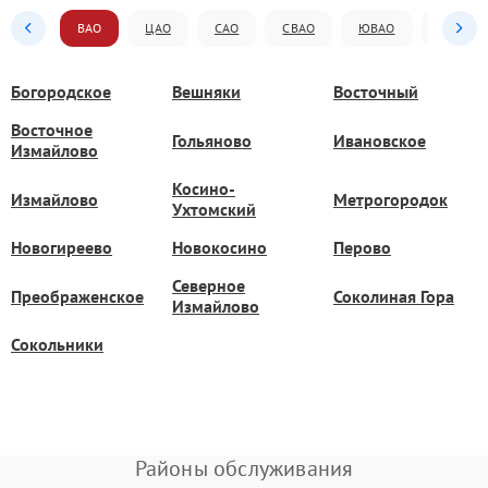
ВАО
ЦАО
САО
СВАО
ЮВАО
ЮАО
Богородское
Вешняки
Восточный
Восточное
Гольяново
Ивановское
Измайлово
Косино-
Измайлово
Метрогородок
Ухтомский
Новогиреево
Новокосино
Перово
Северное
Преображенское
Соколиная Гора
Измайлово
Сокольники
Районы обслуживания