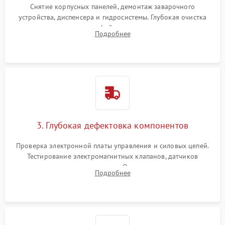
Снятие корпусных панелей, демонтаж заварочного
устройства, диспенсера и гидросистемы. Глубокая очистка
внутренних узлов от кофейных масел, жмыха и накипи.
Подробнее
Промывка дренажных каналов и фильтров с использованием
специализированной химии.
3. Глубокая дефектовка компонентов
Проверка электронной платы управления и силовых цепей.
Тестирование электромагнитных клапанов, датчиков
температуры и расходомера. Оценка степени износа
Подробнее
жерновов кофемолки, уплотнительных колец гидросистемы
и шестерней редуктора.