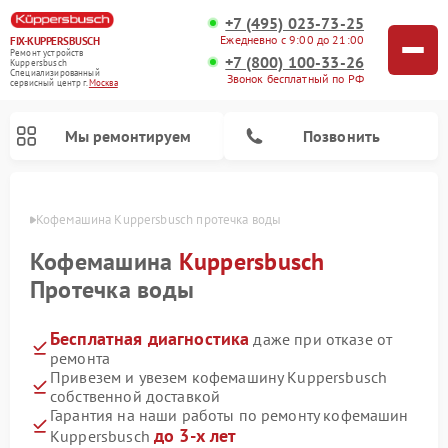
+7 (495) 023-73-25
Ежедневно с 9:00 до 21:00
FIX-KUPPERSBUSCH
Ремонт устройств
+7 (800) 100-33-26
Kuppersbusch
Специализированный
Звонок бесплатный по РФ
cервисный центр г.
Москва
Мы ремонтируем
Позвонить
оскве
Кофемашина Kuppersbusch протечка воды
Кофемашина
Kuppersbusch
Протечка воды
Бесплатная диагностика
даже при отказе от
ремонта
Привезем и увезем кофемашину Kuppersbusch
собственной доставкой
Ремонт стиральных машин Kuppersbusch
Ремонт варочных панелей Kuppersbusch
Ремонт духовых шкафов Kuppersbusch
Ремонт морозильных камер Kuppersbusch
Ремонт промышленных вакуумных упаковщиков Kuppersbusch
Ремонт посудомоечных машин Kuppersbusch
Ремонт микроволновых печей Kuppersbusch
Ремонт холодильников Kuppersbusch
Ремонт сушильных машин Kuppersbusch
Гарантия на наши работы по ремонту кофемашин
до 3-х лет
Kuppersbusch