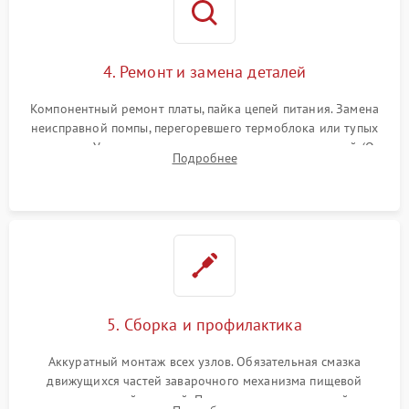
4. Ремонт и замена деталей
Компонентный ремонт платы, пайка цепей питания. Замена
неисправной помпы, перегоревшего термоблока или тупых
жерновов. Установка новых силиконовых уплотнителей (O-
Подробнее
ring) и тефлоновых трубок для надежного устранения
протечек.
5. Сборка и профилактика
Аккуратный монтаж всех узлов. Обязательная смазка
движущихся частей заварочного механизма пищевой
силиконовой смазкой. Проведение программной