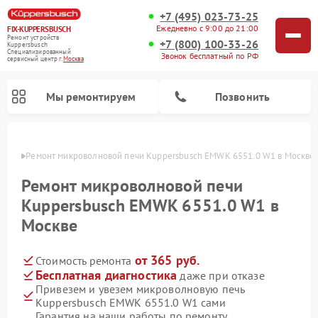
+7 (495) 023-73-25
Ежедневно с 9:00 до 21:00
FIX-KUPPERSBUSCH
Ремонт устройств
+7 (800) 100-33-26
Kuppersbusch
Специализированный
Звонок бесплатный по РФ
cервисный центр г.
Москва
Мы ремонтируем
Позвонить
оскве
Ремонт микроволновой печи Kuppersbusch EMWK 6551.0 W1 в Москве
Ремонт микроволновой печи
Kuppersbusch EMWK 6551.0 W1 в
Москве
от 365 руб.
Стоимость ремонта
Бесплатная диагностика
даже при отказе
Привезем и увезем микроволновую печь
Ремонт кофемашин Kuppersbusch
Ремонт посудомоечных машин Kuppersbusch
Ремонт духовых шкафов Kuppersbusch
Ремонт морозильных камер Kuppersbusch
Ремонт промышленных вакуумных упаковщиков Kuppersbusch
Ремонт стиральных машин Kuppersbusch
Ремонт варочных панелей Kuppersbusch
Ремонт холодильников Kuppersbusch
Ремонт сушильных машин Kuppersbusch
Kuppersbusch EMWK 6551.0 W1 сами
Гарантия на наши работы по ремонту