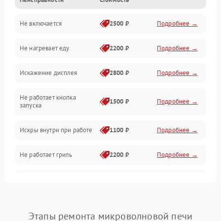
Дверца и корпус
Не включается
2500 ₽
Подробнее →
Механика и внутренние элементы
Не нагревает еду
2200 ₽
Подробнее →
Механические повреждения
Искажение дисплея
2800 ₽
Подробнее →
Питание и запуск
Не работает кнопка
Нагрев и приготовление
1500 ₽
Подробнее →
запуска
Программное обеспечение
Искры внутри при работе
1100 ₽
Подробнее →
Не работает гриль
2200 ₽
Подробнее →
Перегрев или отключение
2400 ₽
Подробнее →
во время работы
Появление запаха гари
2400 ₽
Подробнее →
Этапы ремонта микроволновой печи