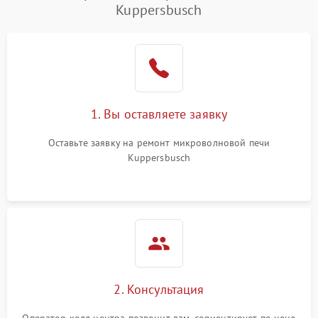
Kuppersbusch
Проблемы с вентилятором
2000 ₽
Подробнее →
Поломка системы
2200 ₽
Подробнее →
охлаждения
Не работают сенсорные
2400 ₽
Подробнее →
1. Вы оставляете заявку
кнопки
Оставьте заявку на ремонт микроволновой печи
Не горит подсветка
2000 ₽
Подробнее →
Kuppersbusch
Сломался трансформатор
1000 ₽
Подробнее →
2. Консультация