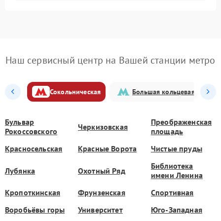
Наш сервисный центр на Вашей станции метро
Сокольническая
Большая кольцевая
Бульвар
Преображенская
Черкизовская
Рокоссовского
площадь
Красносельская
Красные Ворота
Чистые пруды
Библиотека
Лубянка
Охотный Ряд
имени Ленина
Кропоткинская
Фрунзенская
Спортивная
Воробьёвы горы
Университет
Юго-Западная