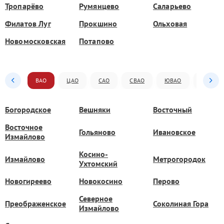
Тропарёво
Румянцево
Саларьево
Филатов Луг
Прокшино
Ольховая
Новомосковская
Потапово
ВАО
ЦАО
САО
СВАО
ЮВАО
ЮАО
Богородское
Вешняки
Восточный
Восточное
Гольяново
Ивановское
Измайлово
Косино-
Измайлово
Метрогородок
Ухтомский
Новогиреево
Новокосино
Перово
Северное
Преображенское
Соколиная Гора
Измайлово