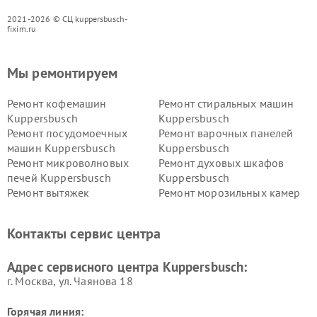
2021-2026 © СЦ kuppersbusch-
fixim.ru
Мы ремонтируем
Ремонт кофемашин
Ремонт стиральных машин
Kuppersbusch
Kuppersbusch
Ремонт посудомоечных
Ремонт варочных панелей
машин Kuppersbusch
Kuppersbusch
Ремонт микроволновых
Ремонт духовых шкафов
печей Kuppersbusch
Kuppersbusch
Ремонт вытяжек
Ремонт морозильных камер
Kuppersbusch
Kuppersbusch
Ремонт холодильников
Ремонт промышленных
Контакты сервис центра
Kuppersbusch
вакуумных упаковщиков
Kuppersbusch
Адрес сервисного центра Kuppersbusch:
Ремонт сушильных машин Kuppersbusch
г. Москва, ул. Чаянова 18
Горячая линия: