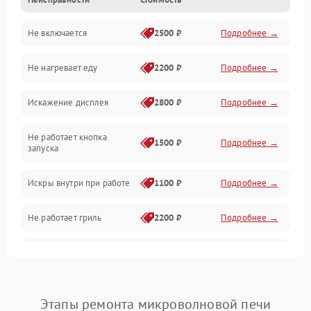
Дверца и корпус
Не включается
2500 ₽
Подробнее →
Механика и внутренние элементы
Не нагревает еду
2200 ₽
Подробнее →
Механические повреждения
Искажение дисплея
2800 ₽
Подробнее →
Питание и запуск
Не работает кнопка
Нагрев и приготовление
1500 ₽
Подробнее →
запуска
Программное обеспечение
Искры внутри при работе
1100 ₽
Подробнее →
Не работает гриль
2200 ₽
Подробнее →
Перегрев или отключение
2400 ₽
Подробнее →
во время работы
Появление запаха гари
2400 ₽
Подробнее →
Этапы ремонта микроволновой печи