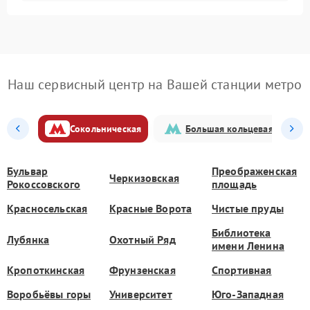
Наш сервисный центр на Вашей станции метро
Сокольническая
Большая кольцевая
Бульвар
Преображенская
Черкизовская
Рокоссовского
площадь
Красносельская
Красные Ворота
Чистые пруды
Библиотека
Лубянка
Охотный Ряд
имени Ленина
Кропоткинская
Фрунзенская
Спортивная
Воробьёвы горы
Университет
Юго-Западная