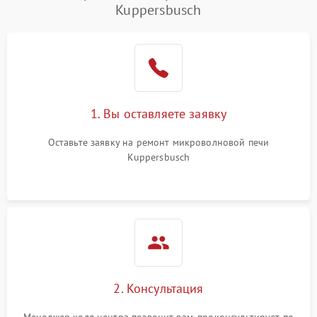
Kuppersbusch
Проблемы с вентилятором
2000 ₽
Подробнее →
Поломка системы
2200 ₽
Подробнее →
охлаждения
Не работают сенсорные
2400 ₽
Подробнее →
1. Вы оставляете заявку
кнопки
Оставьте заявку на ремонт микроволновой печи
Не горит подсветка
2000 ₽
Подробнее →
Kuppersbusch
Сломался трансформатор
1000 ₽
Подробнее →
2. Консультация