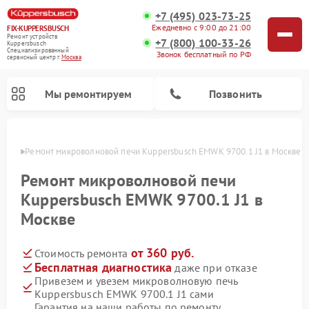
+7 (495) 023-73-25
Ежедневно с 9:00 до 21:00
FIX-KUPPERSBUSCH
Ремонт устройств
+7 (800) 100-33-26
Kuppersbusch
Специализированный
Звонок бесплатный по РФ
cервисный центр г.
Москва
Мы ремонтируем
Позвонить
оскве
Ремонт микроволновой печи Kuppersbusch EMWK 9700.1 J1 в Москве
Ремонт микроволновой печи
Kuppersbusch EMWK 9700.1 J1 в
Москве
от 360 руб.
Стоимость ремонта
Бесплатная диагностика
даже при отказе
Привезем и увезем микроволновую печь
Ремонт кофемашин Kuppersbusch
Ремонт посудомоечных машин Kuppersbusch
Ремонт духовых шкафов Kuppersbusch
Ремонт морозильных камер Kuppersbusch
Ремонт промышленных вакуумных упаковщиков Kuppersbusch
Ремонт стиральных машин Kuppersbusch
Ремонт варочных панелей Kuppersbusch
Ремонт холодильников Kuppersbusch
Ремонт сушильных машин Kuppersbusch
Kuppersbusch EMWK 9700.1 J1 сами
Гарантия на наши работы по ремонту