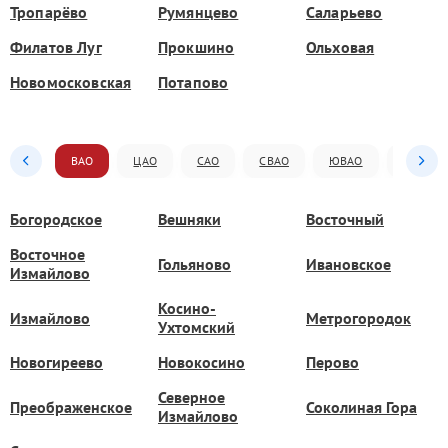
Тропарёво
Румянцево
Саларьево
Филатов Луг
Прокшино
Ольховая
Новомосковская
Потапово
ВАО
ЦАО
САО
СВАО
ЮВАО
ЮАО
Богородское
Вешняки
Восточный
Восточное
Гольяново
Ивановское
Измайлово
Косино-
Измайлово
Метрогородок
Ухтомский
Новогиреево
Новокосино
Перово
Северное
Преображенское
Соколиная Гора
Измайлово