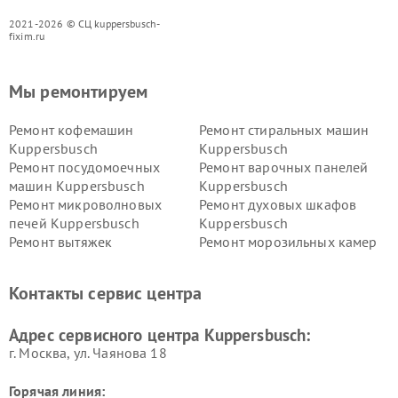
2021-2026 © СЦ kuppersbusch-
fixim.ru
Мы ремонтируем
Ремонт кофемашин
Ремонт стиральных машин
Kuppersbusch
Kuppersbusch
Ремонт посудомоечных
Ремонт варочных панелей
машин Kuppersbusch
Kuppersbusch
Ремонт микроволновых
Ремонт духовых шкафов
печей Kuppersbusch
Kuppersbusch
Ремонт вытяжек
Ремонт морозильных камер
Kuppersbusch
Kuppersbusch
Ремонт холодильников
Ремонт промышленных
Контакты сервис центра
Kuppersbusch
вакуумных упаковщиков
Kuppersbusch
Адрес сервисного центра Kuppersbusch:
Ремонт сушильных машин Kuppersbusch
г. Москва, ул. Чаянова 18
Горячая линия: