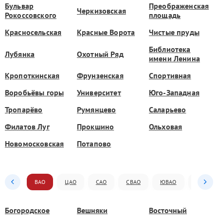
Бульвар
Преображенская
Черкизовская
Рокоссовского
площадь
Красносельская
Красные Ворота
Чистые пруды
Библиотека
Лубянка
Охотный Ряд
имени Ленина
Кропоткинская
Фрунзенская
Спортивная
Воробьёвы горы
Университет
Юго-Западная
Тропарёво
Румянцево
Саларьево
Филатов Луг
Прокшино
Ольховая
Новомосковская
Потапово
ВАО
ЦАО
САО
СВАО
ЮВАО
ЮАО
Богородское
Вешняки
Восточный