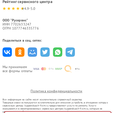
Рейтинг сервисного центра
4.9-5.0
ООО "Русервис"
ИНН 7702633247
ОГРН 1077746335776
Поделиться в соц. сетях:
Мы принимаем
все формы оплаты
Политика конфиденциальности
Вся информация на сайте носит исключительно справочный характер.
Товарные знаки используются исключительно для описания устройств, в отношении которых
сервисные центры kuppersbusch-fixim.ru предоставляют услуги по ремонту. Услуги
оказываются в неавторизованных сервисных центрах kuppersbusch-fixim.ru, которые не
связаны с правообладателями товарных знаков или их официальными представителями.