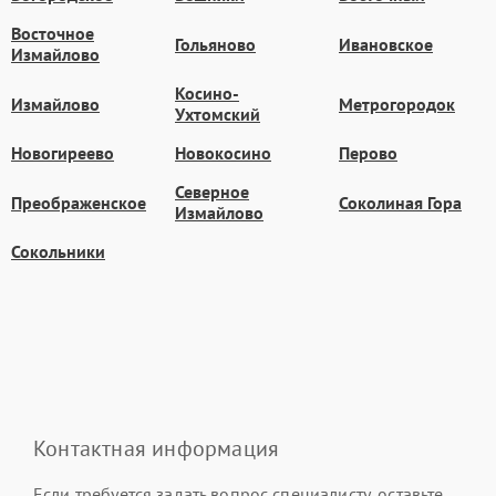
Восточное
Гольяново
Ивановское
Измайлово
Косино-
Измайлово
Метрогородок
Ухтомский
Новогиреево
Новокосино
Перово
Северное
Преображенское
Соколиная Гора
Измайлово
Сокольники
Контактная информация
Если требуется задать вопрос специалисту, оставьте