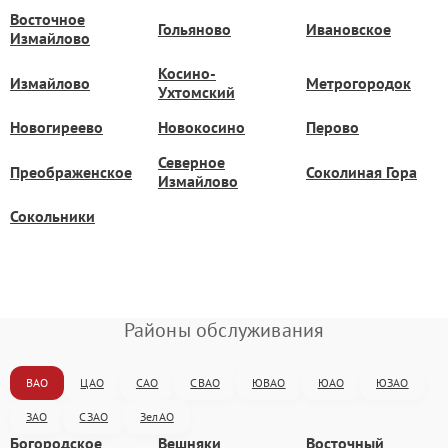
Восточное
Гольяново
Ивановское
Измайлово
Косино-
Измайлово
Метрогородок
Ухтомский
Новогиреево
Новокосино
Перово
Северное
Преображенское
Соколиная Гора
Измайлово
Сокольники
Районы обслуживания
ВАО
ЦАО
САО
СВАО
ЮВАО
ЮАО
ЮЗАО
ЗАО
СЗАО
ЗелАО
Богородское
Вешняки
Восточный