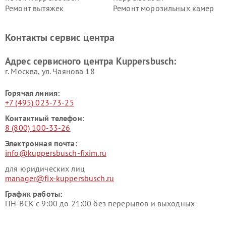
Ремонт вытяжек
Ремонт морозильных камер
Kuppersbusch
Kuppersbusch
Ремонт холодильников
Ремонт промышленных
Контакты сервис центра
Kuppersbusch
вакуумных упаковщиков
Kuppersbusch
Адрес сервисного центра Kuppersbusch:
Ремонт сушильных машин Kuppersbusch
г. Москва, ул. Чаянова 18
Горячая линия:
+7 (495) 023-73-25
Контактный телефон:
8 (800) 100-33-26
Электронная почта:
info@kuppersbusch-fixim.ru
для юридических лиц
manager@fix-kuppersbusch.ru
График работы:
ПН-ВСК с 9:00 до 21:00 без перерывов и выходных