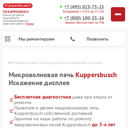
+7 (495) 023-73-25
Ежедневно с 9:00 до 21:00
FIX-KUPPERSBUSCH
Ремонт устройств
+7 (800) 100-33-26
Kuppersbusch
Специализированный
Звонок бесплатный по РФ
cервисный центр г.
Москва
Мы ремонтируем
Позвонить
оскве
Микроволновая печь Kuppersbusch искажение дисплея
Микроволновая печь
Kuppersbusch
Искажение дисплея
Бесплатная диагностика
даже при отказе от
ремонта
Привезем и увезем микроволновую печь
Kuppersbusch собственной доставкой
Ремонт кофемашин Kuppersbusch
Ремонт посудомоечных машин Kuppersbusch
Ремонт духовых шкафов Kuppersbusch
Ремонт морозильных камер Kuppersbusch
Ремонт промышленных вакуумных упаковщиков Kuppersbusch
Ремонт стиральных машин Kuppersbusch
Ремонт варочных панелей Kuppersbusch
Ремонт холодильников Kuppersbusch
Ремонт сушильных машин Kuppersbusch
Гарантия на наши работы по ремонту
до 3-х лет
микроволновых печей Kuppersbusch