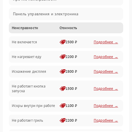
Панель управления и электроника
Неисправности
Стоимость
Дверца и корпус
Не включается
2500 ₽
Подробнее →
Механика и внутренние элементы
Не нагревает еду
2200 ₽
Подробнее →
Механические повреждения
Искажение дисплея
2800 ₽
Подробнее →
Питание и запуск
Не работает кнопка
Нагрев и приготовление
1500 ₽
Подробнее →
запуска
Программное обеспечение
Искры внутри при работе
1100 ₽
Подробнее →
Не работает гриль
2200 ₽
Подробнее →