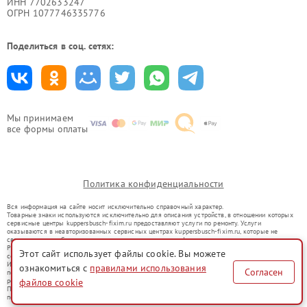
ИНН 7702633247
ОГРН 1077746335776
Поделиться в соц. сетях:
Мы принимаем
все формы оплаты
Политика конфиденциальности
Вся информация на сайте носит исключительно справочный характер.
Товарные знаки используются исключительно для описания устройств, в отношении которых
сервисные центры kuppersbusch-fixim.ru предоставляют услуги по ремонту. Услуги
оказываются в неавторизованных сервисных центрах kuppersbusch-fixim.ru, которые не
связаны с правообладателями товарных знаков или их официальными представителями.
Ремонт осуществляется для устройств, уже введенных в гражданский оборот в соответствии
Этот сайт использует файлы cookie. Вы можете
со статьей 1487 ГК РФ.
Использование товарных знаков не преследует цели индивидуализации услуг или введения
ознакомиться с
правилами использования
Согласен
потребителей в заблуждение, а служит для информирования о предоставляемых услугах по
файлов cookie
ремонту техники указанных брендов.
Представленная на сайте информация не является публичной офертой, определяемой
положениями Статьи 437(2) Гражданского кодекса РФ