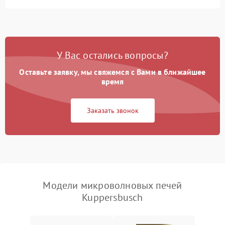
Перегрев или отключение
2400 ₽
Подробнее →
во время работы
Появление запаха гари
2400 ₽
Подробнее →
У Вас остались вопросы?
Проблемы с вентилятором
2000 ₽
Подробнее →
Оставьте заявку, мы свяжемся с Вами в ближайшее
время
Поломка системы
2200 ₽
Подробнее →
охлаждения
Заказать звонок
Не работают сенсорные
2400 ₽
Подробнее →
кнопки
Не горит подсветка
2000 ₽
Подробнее →
Сломался трансформатор
1000 ₽
Подробнее →
Модели микроволновых печей
Kuppersbusch