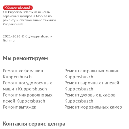
СЦ kuppersbusch-fixim.ru - сеть
сервисных центров в Москве по
ремонту и обслуживанию техники
Kuppersbusch
2021-2026 © СЦ kuppersbusch-
fixim.ru
Мы ремонтируем
Ремонт кофемашин
Ремонт стиральных машин
Kuppersbusch
Kuppersbusch
Ремонт посудомоечных
Ремонт варочных панелей
машин Kuppersbusch
Kuppersbusch
Ремонт микроволновых
Ремонт духовых шкафов
печей Kuppersbusch
Kuppersbusch
Ремонт вытяжек
Ремонт морозильных камер
Kuppersbusch
Kuppersbusch
Ремонт холодильников
Ремонт промышленных
Контакты сервис центра
Kuppersbusch
вакуумных упаковщиков