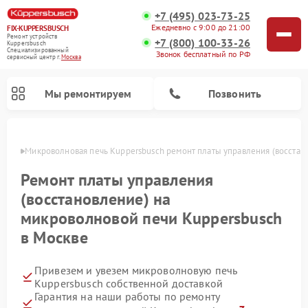
+7 (495) 023-73-25
Ежедневно с 9:00 до 21:00
FIX-KUPPERSBUSCH
Ремонт устройств
+7 (800) 100-33-26
Kuppersbusch
Специализированный
Звонок бесплатный по РФ
cервисный центр г.
Москва
Мы ремонтируем
Позвонить
оскве
Микроволновая печь Kuppersbusch ремонт платы управления (восстан
Ремонт платы управления
(восстановление) на
микроволновой печи Kuppersbusch
в Москве
Привезем и увезем микроволновую печь
Ремонт кофемашин Kuppersbusch
Ремонт посудомоечных машин Kuppersbusch
Ремонт духовых шкафов Kuppersbusch
Ремонт морозильных камер Kuppersbusch
Ремонт промышленных вакуумных упаковщиков Kuppersbusch
Ремонт стиральных машин Kuppersbusch
Ремонт варочных панелей Kuppersbusch
Ремонт холодильников Kuppersbusch
Ремонт сушильных машин Kuppersbusch
Kuppersbusch собственной доставкой
Гарантия на наши работы по ремонту