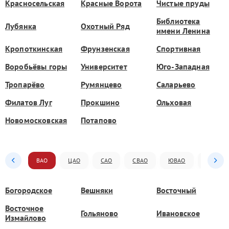
Красносельская
Красные Ворота
Чистые пруды
Библиотека
Лубянка
Охотный Ряд
имени Ленина
Кропоткинская
Фрунзенская
Спортивная
Воробьёвы горы
Университет
Юго-Западная
Тропарёво
Румянцево
Саларьево
Филатов Луг
Прокшино
Ольховая
Новомосковская
Потапово
ВАО
ЦАО
САО
СВАО
ЮВАО
ЮАО
Богородское
Вешняки
Восточный
Восточное
Гольяново
Ивановское
Измайлово