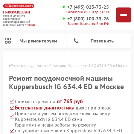
+7 (495) 023-73-25
Ежедневно с 9:00 до 21:00
FIX-KUPPERSBUSCH
Ремонт устройств
+7 (800) 100-33-26
Kuppersbusch
Специализированный
Звонок бесплатный по РФ
cервисный центр г.
Москва
Мы ремонтируем
Позвонить
оскве
Ремонт посудомоечной машины Kuppersbusch IG 634.4 ED в Москве
Ремонт посудомоечной машины
Kuppersbusch IG 634.4 ED в Москве
от 765 руб.
Стоимость ремонта
Бесплатная диагностика
даже при отказе
Привезем и увезем посудомоечную машину
Kuppersbusch IG 634.4 ED сами
Ремонт кофемашин Kuppersbusch
Ремонт варочных панелей Kuppersbusch
Ремонт духовых шкафов Kuppersbusch
Ремонт морозильных камер Kuppersbusch
Ремонт промышленных вакуумных упаковщиков Kuppersbusch
Ремонт стиральных машин Kuppersbusch
Ремонт микроволновых печей Kuppersbusch
Ремонт холодильников Kuppersbusch
Ремонт сушильных машин Kuppersbusch
Гарантия на наши работы по ремонту
посудомоечных машин Kuppersbusch IG 634.4 ED