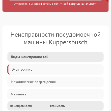
Отправляя, Вы соглашаетесь с
политикой конфиденциальности
Неисправности посудомоечной
машины Kuppersbusch
Виды неисправностей
Электроника
Механические повреждения
Механика
Неисправности
Стоимость
Управление