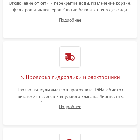
Отключение от сети и перекрытие воды. Извлечение корзин,
фильтров и импеллеров. Снятие боковых стенок, фасада
дверцы или нижнего поддона для прямого доступа к
Подробнее
циркуляционному насосу, ТЭНу и сливной помпе.
3. Проверка гидравлики и электроники
Прозвонка мультиметром проточного ТЭНа, обмоток
двигателей насосов и впускного клапана. Диагностика
прессостата (датчика уровня воды), датчика мутности,
Подробнее
концевика дверцы и электронного модуля управления.