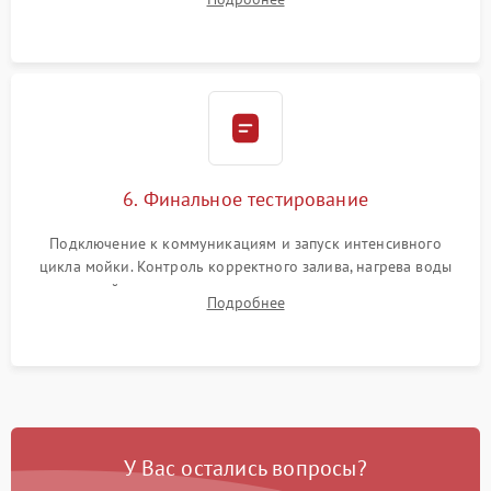
сборка корпуса и установка датчика поплавка.
6. Финальное тестирование
Подключение к коммуникациям и запуск интенсивного
цикла мойки. Контроль корректного залива, нагрева воды
до нужной температуры, отсутствия посторонних шумов,
Подробнее
штатного слива и абсолютной сухости в поддоне.
У Вас остались вопросы?