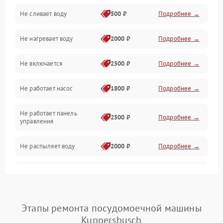
Не сливает воду
500 ₽
Подробнее →
Электропитание
Не нагревает воду
2000 ₽
Подробнее →
Датчики
Не включается
2500 ₽
Подробнее →
Нагрев
Не работает насос
1800 ₽
Подробнее →
Вода
Не работает панель
Гигиена
2500 ₽
Подробнее →
управления
Программное обеспечение
Не распыляет воду
2000 ₽
Подробнее →
Не запускается цикл
1800 ₽
Подробнее →
стирки
Проблемы с набором
Этапы ремонта посудомоечной машины
1800 ₽
Подробнее →
воды
Kuppersbusch