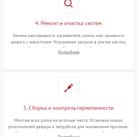
4. Ремонт и очистка систем
Замена неисправного нагревателя, помпы или заливного
шланга с аквастопом. Устранение засоров в улитке насоса,
патрубках и фильтрах. Компонентный ремонт платы
Подробнее
управления, восстановление поврежденной проводки.
5. Сборка и контроль герметичности
Монтаж всех узлов на штатные места. Установка новых
уплотнителей дверцы и патрубков для исключения протечек.
Надежная фиксация хомутов гидравлической системы,
Подробнее