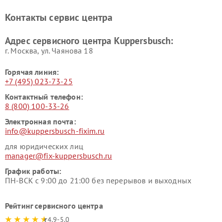
Ремонт холодильников
Ремонт промышленных
Контакты сервис центра
Kuppersbusch
вакуумных упаковщиков
Kuppersbusch
Адрес сервисного центра Kuppersbusch:
Ремонт сушильных машин Kuppersbusch
г. Москва, ул. Чаянова 18
Горячая линия:
+7 (495) 023-73-25
Контактный телефон:
8 (800) 100-33-26
Электронная почта:
info@kuppersbusch-fixim.ru
для юридических лиц
manager@fix-kuppersbusch.ru
График работы:
ПН-ВСК с 9:00 до 21:00 без перерывов и выходных
Рейтинг сервисного центра
4.9-5.0