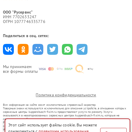
ООО "Русервис"
ИНН 7702633247
ОГРН 1077746335776
Поделиться в соц. сетях:
Мы принимаем
все формы оплаты
Политика конфиденциальности
Вся информация на сайте носит исключительно справочный характер.
Товарные знаки используются исключительно для описания устройств, в отношении которых
сервисные центры kuppersbusch-fixim.ru предоставляют услуги по ремонту. Услуги
оказываются в неавторизованных сервисных центрах kuppersbusch-fixim.ru, которые не
связаны с правообладателями товарных знаков или их официальными представителями.
Ремонт осуществляется для устройств, уже введенных в гражданский оборот в соответствии
Этот сайт использует файлы cookie. Вы можете
со статьей 1487 ГК РФ.
Использование товарных знаков не преследует цели индивидуализации услуг или введения
ознакомиться с
правилами использования