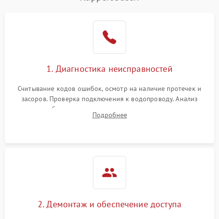
Не работает сушилка
2100 ₽
Подробнее →
Сбои в работе таймера
1700 ₽
Подробнее →
Проблемы с
2100 ₽
Подробнее →
1. Диагностика неисправностей
циркуляционным насосом
Считывание кодов ошибок, осмотр на наличие протечек и
засоров. Проверка подключения к водопроводу. Анализ
жалоб на отсутствие слива, нагрева, вращения
Подробнее
разбрызгивателей или срабатывание системы защиты
аквастоп.
2. Демонтаж и обеспечение доступа