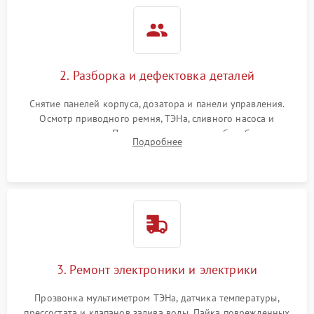
2. Разборка и дефектовка деталей
Снятие панелей корпуса, дозатора и панели управления.
Осмотр приводного ремня, ТЭНа, сливного насоса и
амортизаторов. Проверка подшипников барабана и
Подробнее
крестовины на износ, а манжеты люка на разрывы.
3. Ремонт электроники и электрики
Прозвонка мультиметром ТЭНа, датчика температуры,
прессостата и клапанов залива воды. Пайка поврежденных