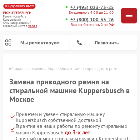
+7 (495) 023-73-25
Ежедневно с 9:00 до 21:00
FIX-KUPPERSBUSCH
Ремонт устройств
+7 (800) 100-33-26
Kuppersbusch
Специализированный
Звонок бесплатный по РФ
cервисный центр г.
Москва
Мы ремонтируем
Позвонить
оскве
Стиральная машина Kuppersbusch замена приводного ремня
Замена приводного ремня на
стиральной машине Kuppersbusch в
Москве
Привезем и увезем стиральную машину
Kuppersbusch собственной доставкой
Гарантия на наши работы по ремонту стиральных
Ремонт кофемашин Kuppersbusch
Ремонт варочных панелей Kuppersbusch
Ремонт духовых шкафов Kuppersbusch
Ремонт морозильных камер Kuppersbusch
Ремонт промышленных вакуумных упаковщиков Kuppersbusch
Ремонт посудомоечных машин Kuppersbusch
Ремонт микроволновых печей Kuppersbusch
Ремонт холодильников Kuppersbusch
Ремонт сушильных машин Kuppersbusch
до 3-х лет
машин Kuppersbusch
Срочный ремонт стиральных машин Kuppersbusch