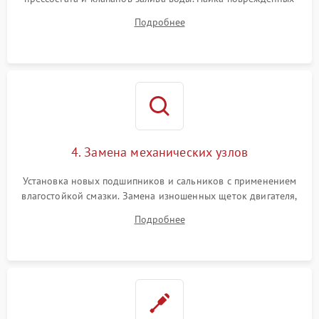
дорожек или замена симисторов на плате управления.
Подробнее
Восстановление целостности проводки и контактов.
4. Замена механических узлов
Установка новых подшипников и сальников с применением
влагостойкой смазки. Замена изношенных щеток двигателя,
порванного ремня привода, неисправного сливного насоса
Подробнее
или поврежденной резиновой манжеты.