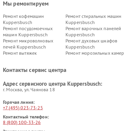
Мы ремонтируем
Ремонт кофемашин
Ремонт стиральных машин
Kuppersbusch
Kuppersbusch
Ремонт посудомоечных
Ремонт варочных панелей
машин Kuppersbusch
Kuppersbusch
Ремонт микроволновых
Ремонт духовых шкафов
печей Kuppersbusch
Kuppersbusch
Ремонт вытяжек
Ремонт морозильных камер
Kuppersbusch
Kuppersbusch
Ремонт холодильников
Ремонт промышленных
Контакты сервис центра
Kuppersbusch
вакуумных упаковщиков
Kuppersbusch
Адрес сервисного центра Kuppersbusch:
Ремонт сушильных машин Kuppersbusch
г. Москва, ул. Чаянова 18
Горячая линия:
+7 (495) 023-73-25
Контактный телефон:
8 (800) 100-33-26