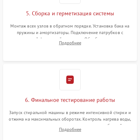
5. Сборка и герметизация системы
Монтаж всех узлов в обратном порядке. Установка бака на
пружины и амортизаторы. Подключение патрубков с
надежной фиксацией хомутами. Обработка стыков
Подробнее
герметиком для предотвращения возможных протечек воды.
6. Финальное тестирование работы
Запуск стиральной машины в режиме интенсивной стирки и
отжима на максимальных оборотах. Контроль нагрева воды,
корректности слива, отсутствия излишних вибраций,
Подробнее
посторонних стуков и протечек под корпусом.