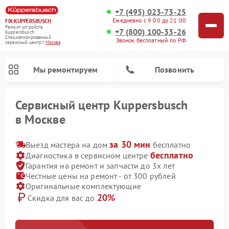
+7 (495) 023-73-25
Ежедневно с 9:00 до 21:00
FIX-KUPPERSBUSCH
Ремонт устройств
+7 (800) 100-33-26
Kuppersbusch
Специализированный
Звонок бесплатный по РФ
cервисный центр г.
Москва
Мы ремонтируем
Позвонить
Сервисный центр Kuppersbusch
в Москве
за 30 мин
Выезд мастера на дом
бесплатно
бесплатно
Диагностика в сервисном центре
Гарантия на ремонт и запчасти до 3х лет
Честные цены на ремонт - от 300 рублей
Оригинальные комплектующие
20%
Скидка для вас до
Ремонт кофемашин Kuppersbusch
Ремонт посудомоечных машин Kuppersbusch
Ремонт микроволновых печей Kuppersbusch
Ремонт холодильников Kuppersbusch
Ремонт сушильных машин Kuppersbusch
Ремонт стиральных машин Kuppersbusch
Ремонт варочных панелей Kuppersbusch
Ремонт духовых шкафов Kuppersbusch
Ремонт морозильных камер Kuppersbusch
Ремонт промышленных вакуумных упаковщиков Kuppersbusch