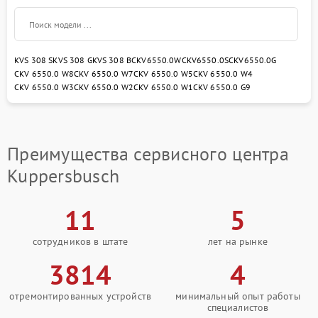
KVS 308 S
KVS 308 G
KVS 308 B
CKV6550.0W
CKV6550.0S
CKV6550.0G
CKV 6550.0 W8
CKV 6550.0 W7
CKV 6550.0 W5
CKV 6550.0 W4
CKV 6550.0 W3
CKV 6550.0 W2
CKV 6550.0 W1
CKV 6550.0 G9
Преимущества сервисного центра
Kuppersbusch
11
5
сотрудников в штате
лет на рынке
3814
4
отремонтированных устройств
минимальный опыт работы
специалистов