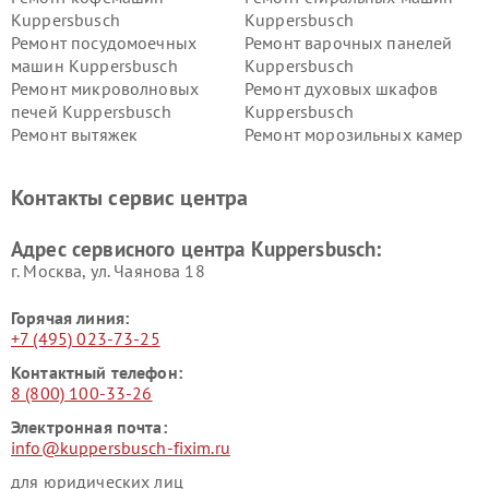
Kuppersbusch
Kuppersbusch
Ремонт посудомоечных
Ремонт варочных панелей
машин Kuppersbusch
Kuppersbusch
Ремонт микроволновых
Ремонт духовых шкафов
печей Kuppersbusch
Kuppersbusch
Ремонт вытяжек
Ремонт морозильных камер
Kuppersbusch
Kuppersbusch
Ремонт холодильников
Ремонт промышленных
Контакты сервис центра
Kuppersbusch
вакуумных упаковщиков
Kuppersbusch
Адрес сервисного центра Kuppersbusch:
Ремонт сушильных машин Kuppersbusch
г. Москва, ул. Чаянова 18
Горячая линия:
+7 (495) 023-73-25
Контактный телефон:
8 (800) 100-33-26
Электронная почта:
info@kuppersbusch-fixim.ru
для юридических лиц