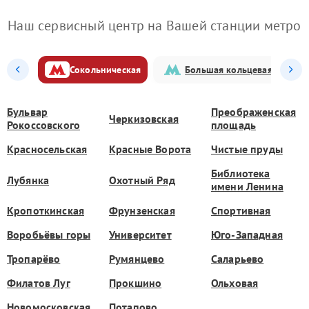
Наш сервисный центр на Вашей станции метро
Сокольническая
Большая кольцевая
Бульвар
Преображенская
Черкизовская
Рокоссовского
площадь
Красносельская
Красные Ворота
Чистые пруды
Библиотека
Лубянка
Охотный Ряд
имени Ленина
Кропоткинская
Фрунзенская
Спортивная
Воробьёвы горы
Университет
Юго-Западная
Тропарёво
Румянцево
Саларьево
Филатов Луг
Прокшино
Ольховая
Новомосковская
Потапово