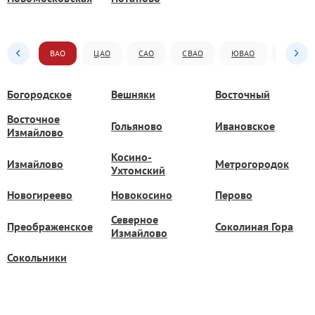
ВАО
ЦАО
САО
СВАО
ЮВАО
ЮАО
Богородское
Вешняки
Восточный
Восточное
Гольяново
Ивановское
Измайлово
Косино-
Измайлово
Метрогородок
Ухтомский
Новогиреево
Новокосино
Перово
Северное
Преображенское
Соколиная Гора
Измайлово
Сокольники