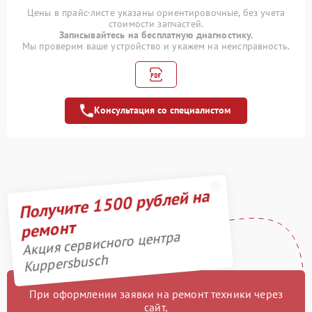
Полный ремонт
1400 рублей
Цены в прайс-листе указаны ориентировочные, без учета
заварочного блока
стоимости запчастей.
Записывайтесь на бесплатную диагностику.
Профилактическая
Мы проверим ваше устройство и укажем на неисправность.
1000 рублей
чистка кофемашины
Замена штуцера
1100 рублей
Консультация со специалистом
Замена уплотнительных
900 рублей
элементов
Замена термостата
1000 рублей
Получите 1500 рублей на
Замена ручки горелки
1300 рублей
ремонт
Замена платы
1600 рублей
Акция сервисного центра
управления
Kuppersbusch
Замена одной горелки
1600 рублей
При оформлении заявки на ремонт техники через
Замена насоса
1100 рублей
сайт,